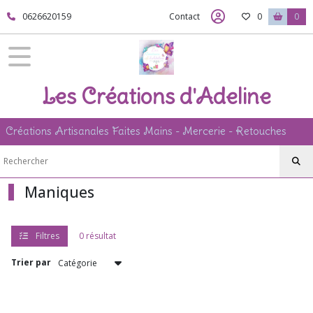
Fermer
0626620159
Contact
0
0
FILTRES
Tous
Les Créations d'Adeline
les
produits
Créations Artisanales Faites Mains - Mercerie - Retouches
Afficher
les
Maniques
résultats
Filtres
0 résultat
Trier par