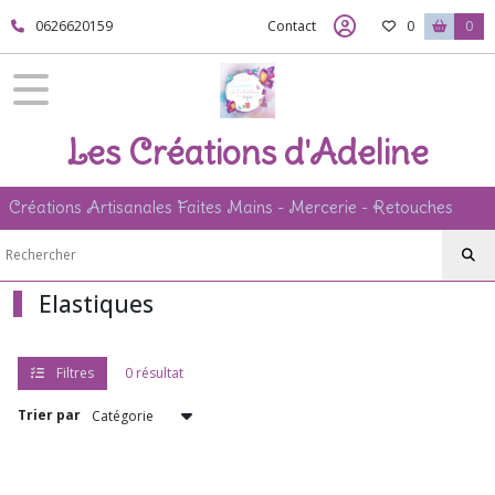
Fermer
0626620159
Contact
0
0
FILTRES
Tous
Les Créations d'Adeline
les
produits
Créations Artisanales Faites Mains - Mercerie - Retouches
Afficher
les
Elastiques
résultats
Filtres
0 résultat
Trier par