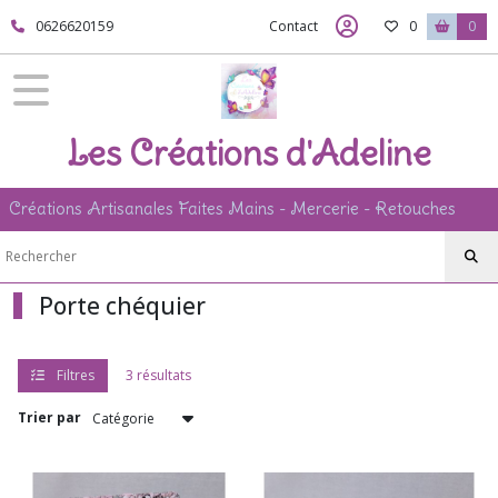
Fermer
0626620159
Contact
0
0
FILTRES
Tous
Les Créations d'Adeline
les
produits
Créations Artisanales Faites Mains - Mercerie - Retouches
Accessoires
Porte
chéquier
Porte chéquier
Afficher
les
Filtres
3 résultats
résultats
Trier par