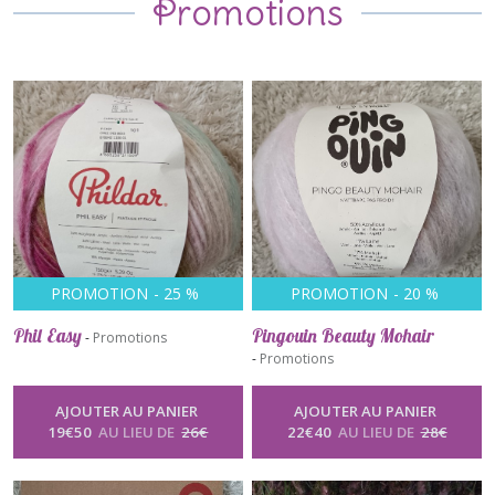
Promotions
PROMOTION
-
25
%
PROMOTION
-
20
%
Phil Easy
Pingouin Beauty Mohair
-
Promotions
-
Promotions
AJOUTER AU PANIER
AJOUTER AU PANIER
19
€
50
AU LIEU DE
26
€
22
€
40
AU LIEU DE
28
€