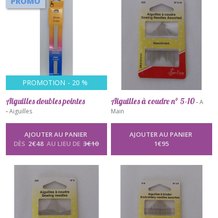
PROMO
PROMOTION
-
20
%
Aiguilles doubles pointes
Aiguilles à coudre n° 5-10
-
A
-
Aiguilles
Main
AJOUTER AU PANIER
AJOUTER AU PANIER
DÈS
2
€
48
AU LIEU DE
3
€
10
1
€
95